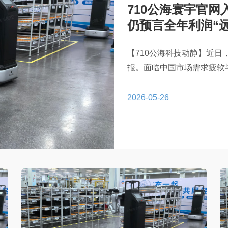
710公海寰宇官网
仍预言全年利润“
【710公海科技动静】近日
报。面临中国市场需求疲软
2026-05-26