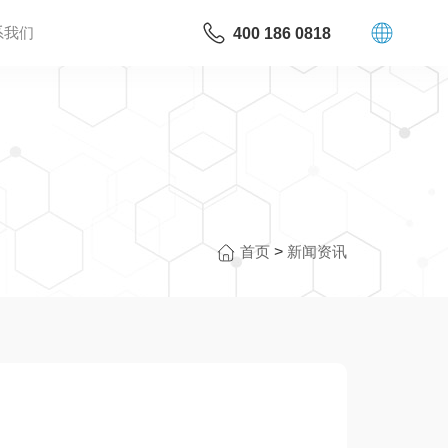
系我们
400 186 0818
首页
>
新闻资讯