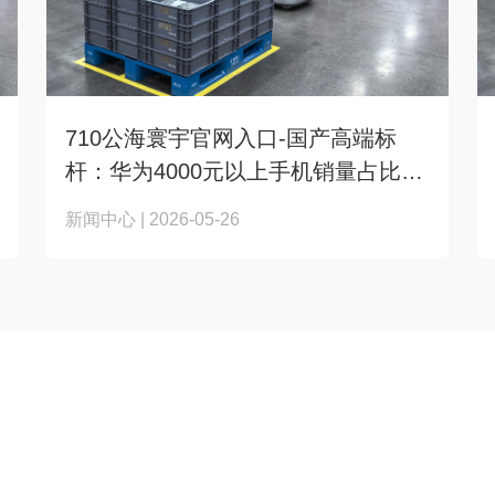
710公海寰宇官网入口-国产高端标
杆：华为4000元以上手机销量占比接
近60%
新闻中心 | 2026-05-26