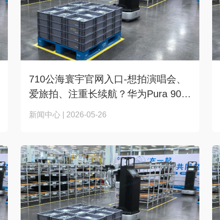
710公海寰宇官网入口-想拍演唱会、
爱旅拍、注重长续航？华为Pura 90系
列这样选不纠结
新闻中心 | 2026-05-26