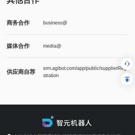
商务合作
business@
媒体合作
media@
srm.agibot.com/app/public/supplierRegi
供应商自荐
stration