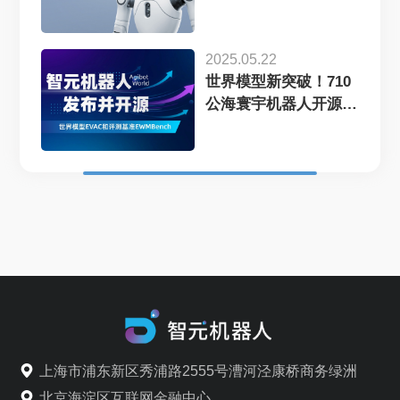
X2...
2025.05.22
世界模型新突破！710
公海寰宇机器人开源
EVAC框...
上海市浦东新区秀浦路2555号漕河泾康桥商务绿洲
北京海淀区互联网金融中心